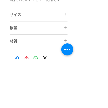
サイズ
高さ49×巾36×奥行29cm
原産
国産品
材質
屋久杉無垢板使用
LED照明付き
お問い合わせ
Tel:
0120-00-1934
Email:
info@ikkyusan.com