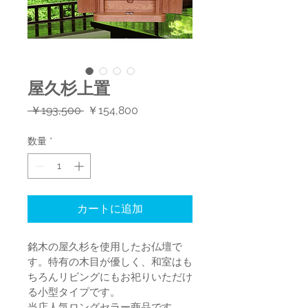
屋久杉上置
通
セ
 ￥193,500 
￥154,800
常
ー
価
ル
数量
*
格
価
格
カートに追加
銘木の屋久杉を使用したお仏壇で
す。特有の木目が優しく、和室はも
ちろんリビングにもお祀りいただけ
る小型タイプです。
当店人気ロングセラー商品です。